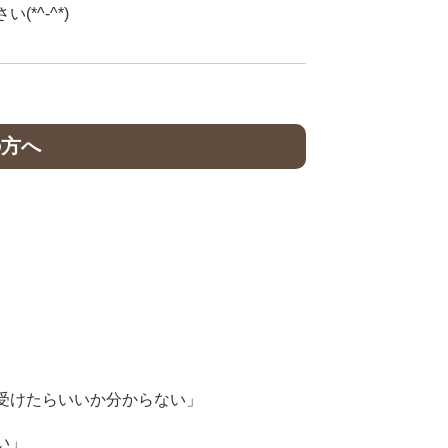
^-^*)
の方へ
受けたらいいか分からない」
い」