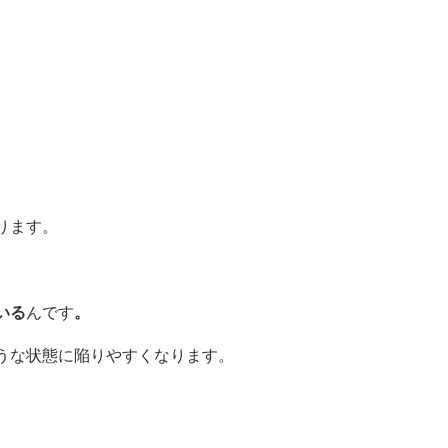
ります。
いる
んです
。
うな状態に陥りやすくなります。