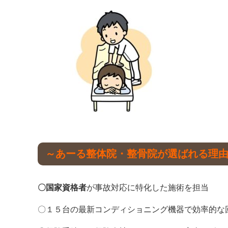
～あーる整体院・整骨院が選ばれる理
〇国家資格者
が事故対応に特化した施術を担当
〇１５台の最新コンディショニング機器で効率的な