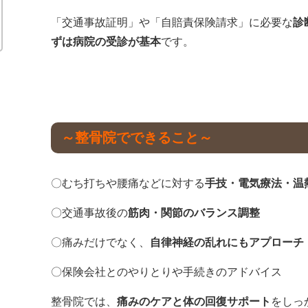
「交通事故証明」や「自賠責保険請求」に必要な
診
ずは病院の受診が基本
です。
～整骨院
でできること～
〇むち打ちや腰痛などに対する
手技・電気療法・温
〇交通事故後の
筋肉・関節のバランス調整
〇痛みだけでなく、
自律神経の乱れにもアプローチ
〇保険会社とのやりとりや手続きのアドバイス
整骨院では、
痛みのケアと体の回復サポート
をしっ