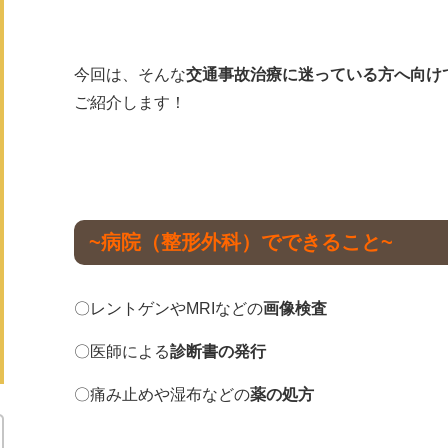
今回は、そんな
交通事故治療に迷っている方へ向け
ご紹介します！
~病院（整形外科）でできること~
〇レントゲンやMRIなどの
画像検査
〇医師による
診断書の発行
〇痛み止めや湿布などの
薬の処方