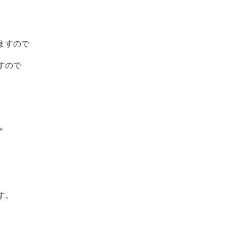
ますので
すので
＊
す。