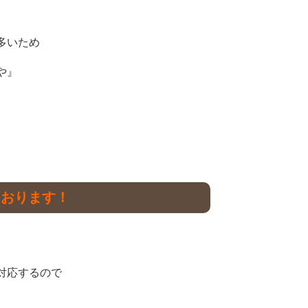
多いため
や』
ております！
対応するので