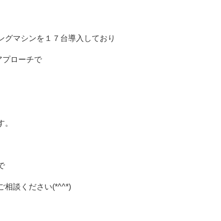
ングマシンを１７台導入しており
アプローチで
す。
で
談ください(*^^*)