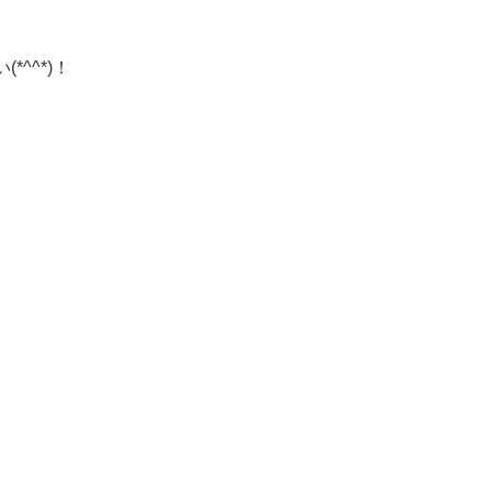
^^*)！