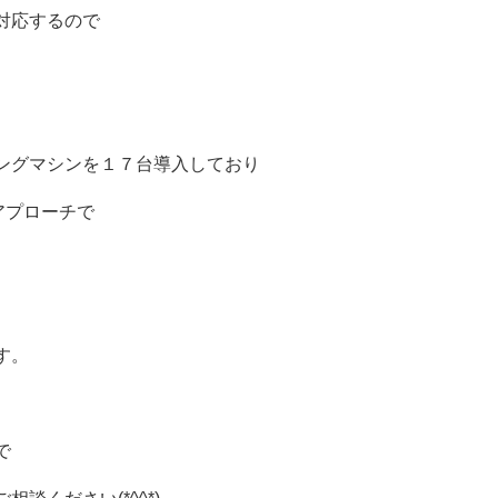
対応するので
ングマシンを１７台導入しており
アプローチで
す。
で