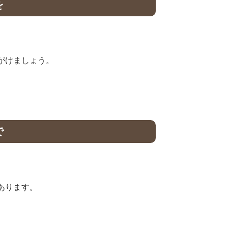
を
がけましょう。
で
あります。
。